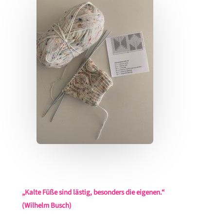
„Kalte Füße sind lästig, besonders die eigenen.“
(Wilhelm Busch)